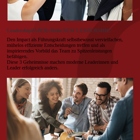
LeadershipPAPER: Hello NEW LEADERSHIP!
Den Impact als Führungskraft selbstbewusst vervielfachen,
mühelos effiziente Entscheidungen treffen und als
inspirierendes Vorbild das Team zu Spitzenleistungen
befähigen.
Diese 3 Geheimnisse machen moderne Leaderinnen und
Leader erfolgreich anders.