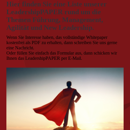
Hier finden Sie eine Liste unserer
LeadershipPAPER rund um die
Themen Führung, Management,
Agilität und New Leadership.
Wenn Sie Interesse haben, das vollständige Whitepaper
kostenfrei als PDF zu erhalten, dann schreiben Sie uns gerne
eine Nachricht.
Oder füllen Sie einfach das Formular aus, dann schicken wir
Ihnen das LeadershipPAPER per E-Mail.