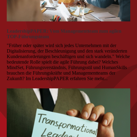
LeadershipPAPER: Vom Managementteam zum agilen
TOP-Führungsteam
"Früher oder später wird sich jedes Unternehmen mit der
Digitalisierung, der Beschleunigung und den stark veränderten
Kundenanforderungen beschäftigen und sich wandeln." Welche
bedeutende Rolle spielt die agile Führung dabei? Welches
MindSet, Führungsverständnis, Führungsstil und HumanSkills
brauchen die Führungskräfte und Managementteams der
Zukunft? Im LeadershipPAPER erfahren Sie mehr...